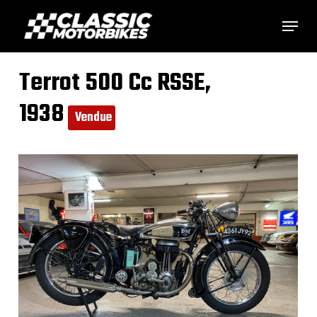
Skip
Menu
to
main
Terrot 500 Cc RSSE,
content
1938
Vendue