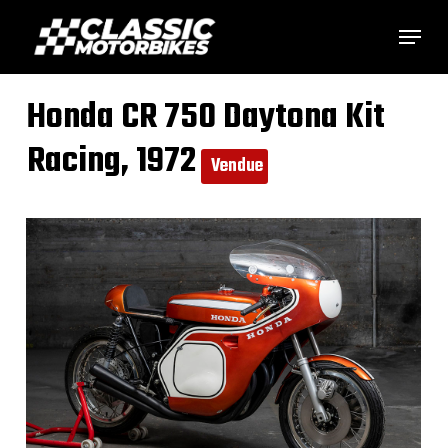
Skip
Menu
to
main
Honda CR 750 Daytona Kit
content
Racing, 1972
Vendue