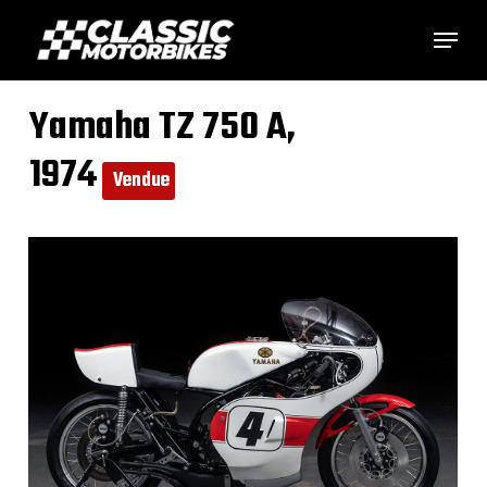
Skip
Menu
to
main
Yamaha TZ 750 A,
content
1974
Vendue