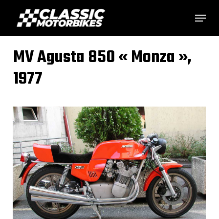
Skip
Menu
to
main
MV Agusta 850 « Monza »,
content
1977