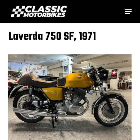
Skip
Menu
to
main
Laverda 750 SF, 1971
content