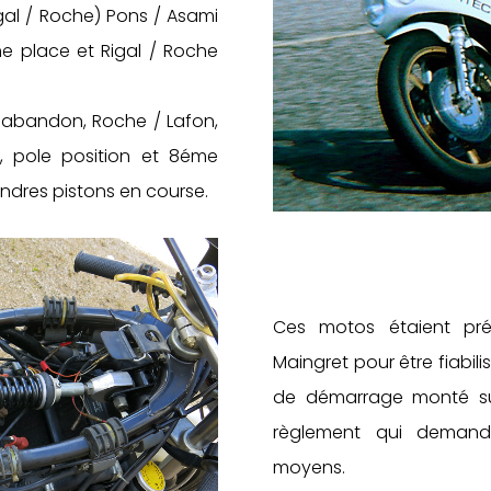
gal / Roche) Pons / Asami
me place et Rigal / Roche
a, abandon, Roche / Lafon,
, pole position et 8éme
ndres pistons en course.
Ces motos étaient prép
Maingret pour être fiabili
de démarrage monté su
règlement qui demand
moyens.