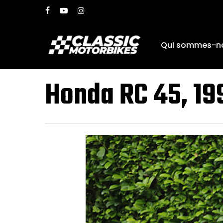
Skip
facebook
youtube
instagram
to
main
Qui sommes-n
content
Honda RC 45, 19