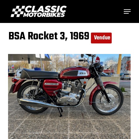
Skip
Menu
to
main
BSA Rocket 3, 1969
content
Vendue